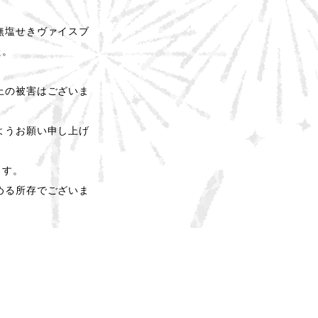
無塩せきヴァイスブ
た。
。
上の被害はございま
ようお願い申し上げ
ます。
める所存でございま